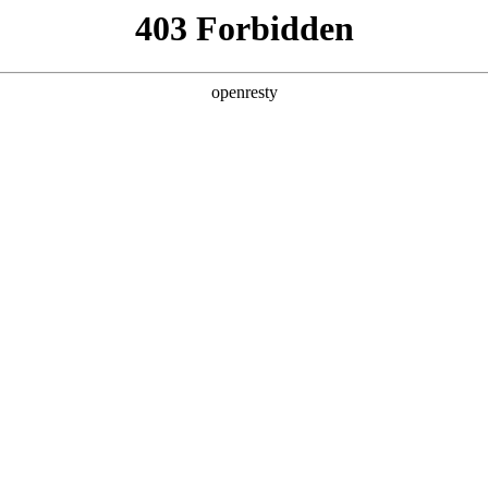
您需要什么帮助？
请填写您的相关情况，我们将及时联系您反馈处
*
公司
*
姓名
*
电话